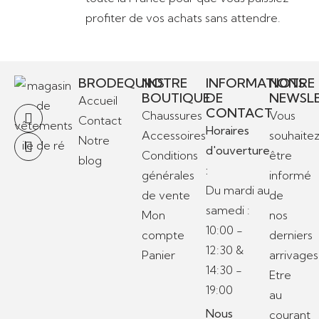
profiter de vos achats sans attendre.
BRODEQUINS
NOTRE
INFORMATIONS
NOTRE
BOUTIQUE
DE
NEWSL
Accueil
CONTACT
Chaussures
Vous
Contact
Horaires
Accessoires
souhaite
Notre
d'ouverture
Conditions
être
blog
:
générales
informé
Du mardi au
de vente
de
samedi :
Mon
nos
10:00 -
compte
derniers
12:30 &
Panier
arrivages
14:30 -
Etre
19:00
au
Nous
courant