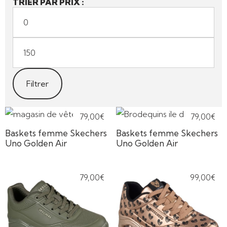
TRIER PAR PRIX :
doré
GRIS
JAUNE
KAKI
MARINE
MARRON
MULTICOULEURS
NATUREL
NOIR
OR
ORANGE
ROSE
ROUGE
TRANSPARENT
VERT
VIOLET
Filtrer
79,00
€
79,00
€
Baskets femme Skechers
Baskets femme Skechers
Uno Golden Air
Uno Golden Air
79,00
€
99,00
€