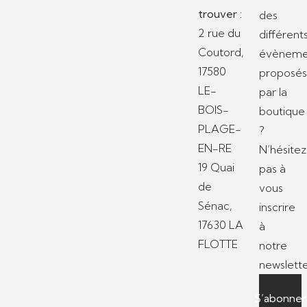
trouver :
des
2 rue du
différent
Coutord,
évèneme
17580
proposé
LE-
par la
BOIS-
boutique
PLAGE-
?
EN-RE
N’hésitez
19 Quai
pas à
de
vous
Sénac,
inscrire
17630 LA
à
FLOTTE
notre
newslette
S’abonner